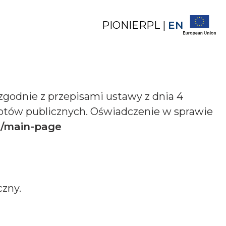
PIONIER
PL
|
EN
godnie z przepisami ustawy z dnia 4
miotów publicznych. Oświadczenie w sprawie
en/main-page
zny.